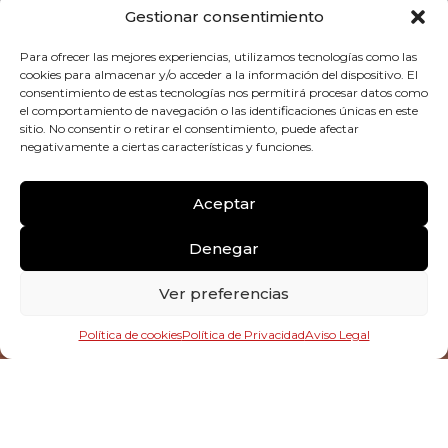
Gestionar consentimiento
Para ofrecer las mejores experiencias, utilizamos tecnologías como las
cookies para almacenar y/o acceder a la información del dispositivo. El
consentimiento de estas tecnologías nos permitirá procesar datos como
el comportamiento de navegación o las identificaciones únicas en este
sitio. No consentir o retirar el consentimiento, puede afectar
negativamente a ciertas características y funciones.
Aceptar
Denegar
Ver preferencias
Política de cookies
Política de Privacidad
Aviso Legal
ENLACES
ENLACES
RÁPIDOS
LEGALES
Presumo de la
Inicio
Mapa del Sitio
ciudad donde
nací, por el
Superkarmen
Aviso Legal