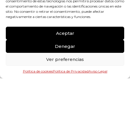
consentimiento de estas tecnologías nos permitirá procesar datos como
11. LEY APLICABLE Y
el comportamiento de navegación o las identificaciones únicas en este
sitio. No consentir o retirar el consentimiento, puede afectar
FUERO
negativamente a ciertas características y funciones.
Las presentes condiciones generales y todos los
Aceptar
conflictos que puedan surgir, derivados de las
mismas, incluyendo la validez de éstas, o con el uso
Denegar
del Sitio web o con cualquier compra en el Sitio web,
Ver preferencias
estarán regidos por las leyes españolas.
Para las controversias y cuestiones que se susciten en
Política de cookies
Política de Privacidad
Aviso Legal
relación al contrato, serán competentes los Juzgados
y Tribunales del lugar de domicilio del CLIENTE.
12. COMENTARIOS,
SUGERENCIAS Y
RECLAMACIONES